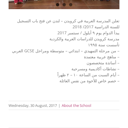
تعلن المدرسة العربية في كرويدن – لندن عن فتح باب التسجيل
للسنة الدراسية 2017/ 2018
يبدأ الدوام يوم ٩ أيلول / سبتمبر 2017
مدرسة كرويدن للدراسات العربية والكردية
تأسست سنة ١٩٩٥
– من مرحلة التمهيدي – ابتدائي – متوسطة ومراحل GCSE العربي
– مناهج عربية معتمدة
– أساتذة متخصصون
– نشاطات أكاديمية ومسرحية
– أيام السبت من الساعة ١٠ – ٢ ظهراً
– خصم خاص للأخوة من نفس العائلة
Wednesday, 30 August, 2017
|
About the School