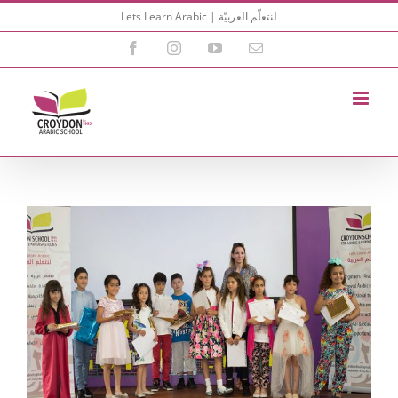
Skip
Lets Learn Arabic | لنتعلّم العربيّة
to
content
Facebook
Instagram
YouTube
Email
View
Larger
Image