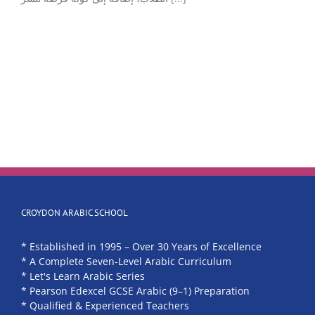
CROYDON ARABIC SCHOOL
* Established in 1995 – Over 30 Years of Excellence
* A Complete Seven-Level Arabic Curriculum
* Let's Learn Arabic Series
* Pearson Edexcel GCSE Arabic (9–1) Preparation
* Qualified & Experienced Teachers