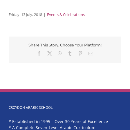
Friday, 13 July, 2018
|
Events & Celebrations
Share This Story, Choose Your Platform!
Facebook
X
WhatsApp
Tumblr
Pinterest
Email
CROYDON ARABIC SCHOOL
* Established in 1995 – Over 30 Years of Excellence
* A Complete Seven-Level Arabic Curriculum