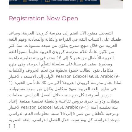
Registration Now Open
التسجيل مفتوح الآن انضم إلى مدرسة كرويدن العربية، وساعد
طفلك على اكتساب الثقة في القراءة والكتابة والمحادثة وفهم اللغة
العربية من خلال منهجٍ متدرج يتكوّن من سبعة مستويات. منذ أكثر
من ثلاثين عاماً، تقدّم مدرسة كرويدن العربية تعليماً متميزاً للغة
العربية للأطفال من عمر 5 إلى 16 سنة، في بيئة تعليمية داعمة
ومحفزة. يعتمد تدريسنا على سلسلة لنتعلّم العربية، وهي منهج
متكامل يقود الطالب خطوةً بخطوة من تعلّم الحروف والكلمات
الأولى إلى الاستعداد لاختبار Pearson Edexcel GCSE Arabic (9–
1). لماذا تختار مدرسة كرويدن العربية؟ أكثر من 30 عاماً من الخبرة
في تعليم اللغة العربية. منهج متكامل يتكوّن من سبعة مستويات.
دروس أسبوعية كل يوم سبت خلال الفصل الدراسي. معلمات
مؤهلات وذوات خبرة. دروس تفاعلية وأنشطة تعليمية ممتعة. إعداد
لاختبار Pearson Edexcel GCSE Arabic (9–1). بيئة تعليمية آمنة
ومرحبة للأطفال من عمر 5 إلى 16 سنة. معلومات العام الدراسي
موعد الدراسة: كل يوم سبت خلال الفصل الدراسي. الفئة العمرية:
[...]