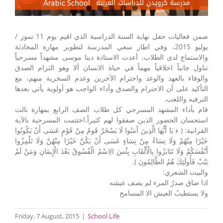
ضمن فعاليات حفل نهاية السنة الدراسية الذي اقيم يوم 11 تموز /
يوليو 2015، وفي اطار سعي المدرسة لتطوير مهارة المحادثة
والاستماع لدى الطلاب، أعدت الاستاذة دينا موسى مشهداً مسرحياً
تناول جانباً اخلاقياً مهماً في حياة الانسان ألا وهو التزام الصدق
والوفاء بالعهد والوعد واحترام الآخرين وعدم السخرية منهم، مع
التأكيد على أن الاحترام والصدق وأداء الواجب هو أولوية يأتي بعدها
الترفيه واللعب.
قام بأداء المشهد المسرحي كل طلاب الصف الرابع بمهارة نالت
استحسان الحضور الذين صفقوا لهم كثيراً. اختتمت المسرحية بالآية
القرانية: ( ﴿ يَا أَيُّهَا الَّذِينَ آَمَنُوا لَا يَسْخَرْ قَومٌ مِنْ قَوْمٍ عَسَى أَنْ يَكُونُوا
خَيْرًا مِنْهُمْ وَلَا نِسَاءٌ مِنْ نِسَاءٍ عَسَى أَنْ يَكُنَّ خَيْرًا مِنْهُنَّ وَلَا تَلْمِزُوا
أَنْفُسَكُمْ وَلَا تَنَابَزُوا بِالْأَلْقَابِ بِئْسَ الِاسْمُ الْفُسُوقُ بَعْدَ الْإِيمَانِ وَمَنْ لَمْ
يَتُبْ فَأُولَئِكَ هُمُ الظَّالِمُونَ ).
والبيت الشعري:
اذا ضاق صدرُ المرء لم يصف عيشه
ولا يستطيبُ العيش الا المسامح
Friday, 7 August, 2015
|
School Life