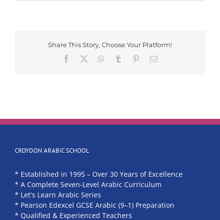
Share This Story, Choose Your Platform!
Facebook
X
WhatsApp
Tumblr
Pinterest
Email
CROYDON ARABIC SCHOOL
* Established in 1995 – Over 30 Years of Excellence
* A Complete Seven-Level Arabic Curriculum
* Let's Learn Arabic Series
* Pearson Edexcel GCSE Arabic (9–1) Preparation
* Qualified & Experienced Teachers