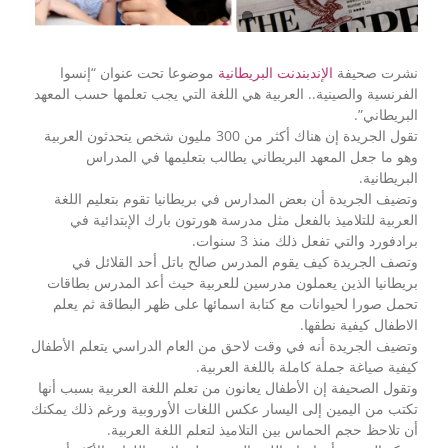
نشرت صحيفة
الإندبندنت البريطانية
موضوعا تحت عنوان “إنسوا
الفرنسية والصينية.. العربية هي اللغة التي يجب تعلمها حسب المعهد
البريطاني”.
تقول الجريدة إن هناك أكثر من 300 مليون شخص يتحدثون العربية
وهو ما جعل المعهد البريطاني يطالب بتعليمها في المدراس
البريطانية.
وتضيف الجريدة أن بعض المدارس في بريطانيا تقوم بتعليم اللغة
العربية للتلاميذ بالفعل مثل مدرسة هورتون بارك الإبتدائية في
برادفورد والتي تفعل ذلك منذ 3 سنوات.
وتصف الجريدة كيف يقوم المدرس صالح باتل أحد القلائل في
بريطانيا الذين يعملون مدرسين للعربية حيث أعد المدرس بطاقات
تحمل صورا لحيوانات مع كتابة اسمائها على ظهر البطاقة ثم يعلم
الاطفال كيفية نطقها.
وتضيف الجريدة أنه في وقت لاحق من العام الدراسي يتعلم الأطفال
كيفية صياغة جملة كاملة باللغة العربية.
وتقول الصحيفة إن الأطفال يعانون من تعلم اللغة العربية بسبب أنها
تكتب من اليمين إلى اليسار عكس اللغات الأوروبية ورغم ذلك يمكنك
أن تلاحظ حجم الحماس بين التلاميذ لتعلم اللغة العربية.