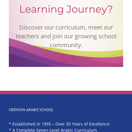
Learning Journey?
Discover our curriculum, meet our
teachers and join our growing school
community.
CROYDON ARABIC SCHOOL
* Established in 1995 – Over 30 Years of Excellence
* A Complete Seven-Level Arabic Curriculum