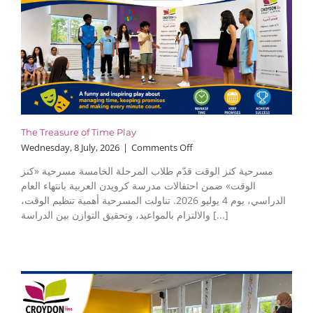
The Treasure of Time Play
on
Wednesday, 8 July, 2026
|
Comments Off
The
مسرحية كنز الوقت قدّم طلاب المرحلة الخامسة مسرحية «كنز
Treasure
الوقت» ضمن احتفالات مدرسة كرويدن العربية بانتهاء العام
of
الدراسي، يوم 4 يوليو 2026. تناولت المسرحية أهمية تنظيم الوقت،
Time
Play
والالتزام بالمواعيد، وتحقيق التوازن بين الدراسة [...]