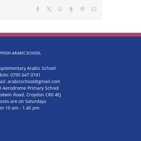
Facebook
X
WhatsApp
Tumblr
Pinterest
Email
OYDON ARABIC SCHOOL
pplementary Arabic School
bile: 0795 647 0741
ail: arabicschool@gmail.com
O Aerodrome Primary School
odwin Road, Croydon CR0 4EJ
asses are on Saturdays
om 10 am - 1.45 pm