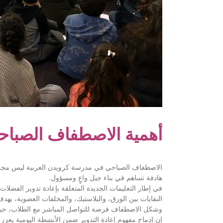
أهمية الاصطفاف الصباحي
الاصطفاف الصباحي في مدرسة كرويدن العربية ليس مجرد تج
هادفة تساهم في بناء جيل واعٍ ومسؤول.
النفايات بين الورق، والبلاستيك، والمخلفات العضوية، بهد.
وشكل الاصطفاف فرصة للتواصل المباشر مع الطلاب، حيث ش.
إن إدماج مفهوم إعادة التدوير ضمن الأنشطة اليومية يعزز