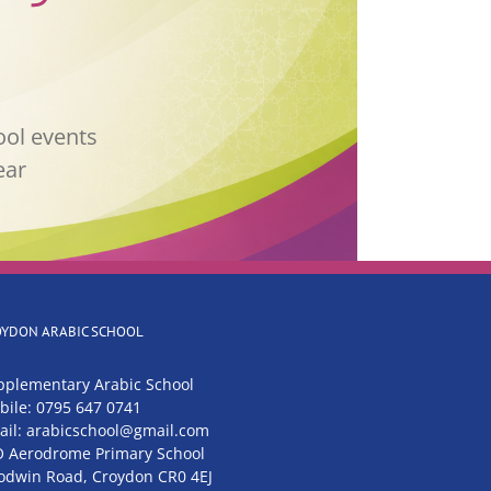
ool events
ear
OYDON ARABIC SCHOOL
pplementary Arabic School
bile: 0795 647 0741
ail: arabicschool@gmail.com
O Aerodrome Primary School
odwin Road, Croydon CR0 4EJ