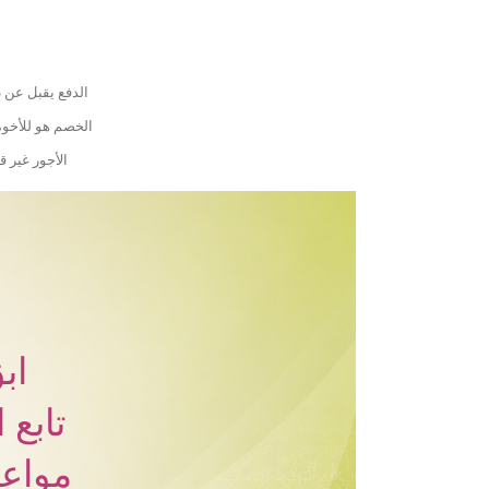
الدفع يقبل عن ط
الخصم هو للأخوة
الأجور غير قا
اب
تابع 
مواعي