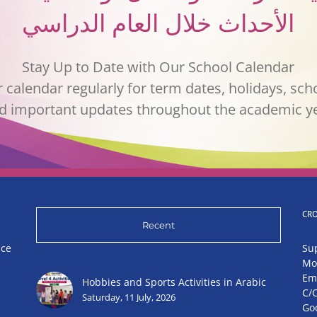
الأحداث خلال العام الدراسي
Stay Up to Date with Our School Calendar
 calendar regularly for term dates, holidays, sch
d important updates throughout the academic y
CR
Recent
nce
Su
Mo
Em
Hobbies and Sports Activities in Arabic
C/
Saturday, 11 July, 2026
Go