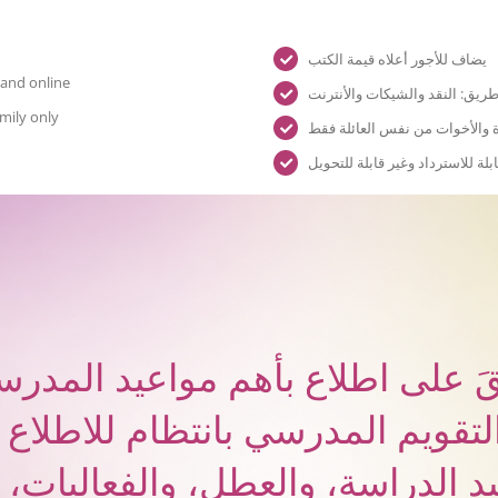
يضاف للأجور أعلاه قيمة الكتب
 and online
ريق: النقد والشيكات والأنترنت
amily only
 والأخوات من نفس العائلة فقط
بلة للاسترداد وغير قابلة للتحويل
قَ على اطلاع بأهم مواعيد المدرس
التقويم المدرسي بانتظام للاطلاع
د الدراسة، والعطل، والفعاليات، 