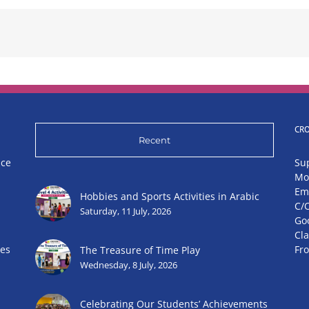
CR
Recent
nce
Su
Mo
Em
Hobbies and Sports Activities in Arabic
C/
Saturday, 11 July, 2026
Go
Cl
ies
Fr
The Treasure of Time Play
Wednesday, 8 July, 2026
Celebrating Our Students’ Achievements