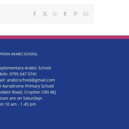
Facebook
X
WhatsApp
Tumblr
Pinterest
Email
OYDON ARABIC SCHOOL
pplementary Arabic School
bile: 0795 647 0741
ail: arabicschool@gmail.com
O Aerodrome Primary School
odwin Road, Croydon CR0 4EJ
asses are on Saturdays
om 10 am - 1.45 pm