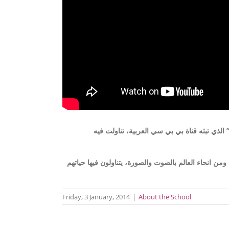
كرويدون للدراسات العربية والكردية، للحلقة ٧٩ من برنامج “أنا الشاهد” الذي تبثه قناة بي بي سي العربية، تناولت فيه
ن انحاء العالم بالصوت والصورة، يتناولون فيها حياتهم
Friday, 3 January, 2014
|
About the School