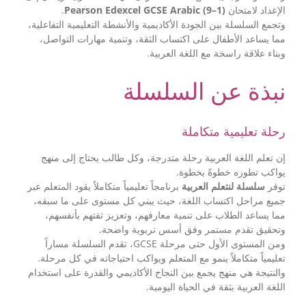
.
Pearson Edexcel GCSE Arabic (9–1)
الإعداد لامتحان
وتجمع السلسلة بين الجودة الأكاديمية والأنشطة التعليمية التفاعلية،
مما يساعد الأطفال على اكتساب الثقة، وتنمية مهارات التواصل،
وبناء علاقة راسخة مع اللغة العربية.
نبذة عن السلسلة
رحلة تعليمية متكاملة
إن تعلم اللغة العربية رحلة متدرجة، وكل طالب يحتاج إلى منهج
يواكب تطوره خطوةً بخطوة.
توفر
سلسلة لنتعلم العربية
برنامجاً تعليمياً متكاملاً يقود المتعلم عبر
جميع مراحل اكتساب اللغة، حيث يبني كل مستوى على ما سبقه،
مما يساعد الطلاب على تنمية معارفهم، وتعزيز ثقتهم بأنفسهم،
وتحقيق تقدم مستمر وفق أسس تربوية واضحة.
ومن المستوى الأول حتى مرحلة GCSE، تقدم السلسلة مساراً
تعليمياً متكاملاً ينمو مع المتعلم ويواكب احتياجاته في كل مرحلة.
والنتيجة هي منهج يجمع بين النجاح الأكاديمي والقدرة على استخدام
اللغة العربية بثقة في الحياة اليومية.