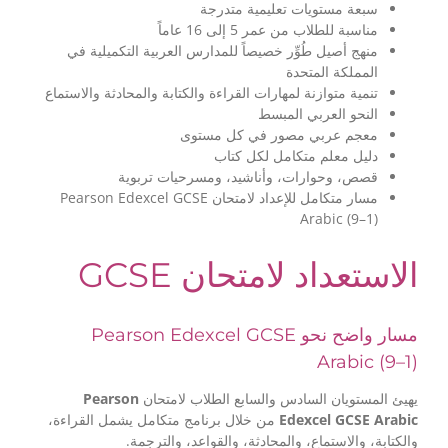
سبعة مستويات تعليمية متدرجة
مناسبة للطلاب من عمر 5 إلى 16 عاماً
منهج أصيل طُوِّر خصيصاً للمدارس العربية التكميلية في
المملكة المتحدة
تنمية متوازنة لمهارات القراءة والكتابة والمحادثة والاستماع
النحو العربي المبسط
معجم عربي مصور في كل مستوى
دليل معلم متكامل لكل كتاب
قصص، وحوارات، وأناشيد، ومسرحيات تربوية
مسار متكامل للإعداد لامتحان Pearson Edexcel GCSE
Arabic (9–1)
الاستعداد لامتحان GCSE
مسار واضح نحو Pearson Edexcel GCSE
Arabic (9–1)
Pearson
يهيئ المستويان السادس والسابع الطلاب لامتحان
من خلال برنامج متكامل يشمل القراءة،
Edexcel GCSE Arabic
والكتابة، والاستماع، والمحادثة، والقواعد، والترجمة.