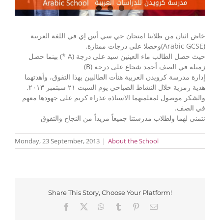
خاض اثنان من طلابنا امتحان جي سي أس إي في اللغة العربية
(Arabic GCSE)وحصلا على درجات ممتازة.
حيث حصل الطالب ماء العينين سيد على درجة (A *) بينما حصل
زميله في الصف أحمد شجاع على درجة (B)
إدارة مدرسة كرويدن العربية هنأت الطالبين بهذا التفوق، وأهدتهما
هدية رمزية خلال النشاط الصباحي يوم السبت ٢١ سبتمبر ٢٠١٣.
والشكر موصول لمعلمتهما الاستاذة عذراء كريم على جهودها معهم
في الصف.
نتمنى لهما ولطلاب مدرستنا جميعاً مزيداً من النجاح والتفوق
Monday, 23 September, 2013
|
About the School
Share This Story, Choose Your Platform!
Facebook
X
WhatsApp
Tumblr
Pinterest
Email