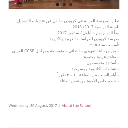
تعلن المدرسة العربية في كرويدن – لندن عن فتح باب التسجيل
للسنة الدراسية 2017/ 2018
يبدأ الدوام يوم ٩ أيلول / سبتمبر 2017
مدرسة كرويدن للدراسات العربية والكردية
تأسست سنة ١٩٩٥
– من مرحلة التمهيدي – ابتدائي – متوسطة ومراحل GCSE العربي
– مناهج عربية معتمدة
– أساتذة متخصصون
– نشاطات أكاديمية ومسرحية
– أيام السبت من الساعة ١٠ – ٢ ظهراً
– خصم خاص للأخوة من نفس العائلة
Wednesday, 30 August, 2017
|
About the School