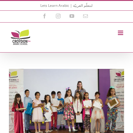
Skip
Lets Learn Arabic | لنتعلّم العربيّة
to
content
Facebook
Instagram
YouTube
Email
View
Larger
Image