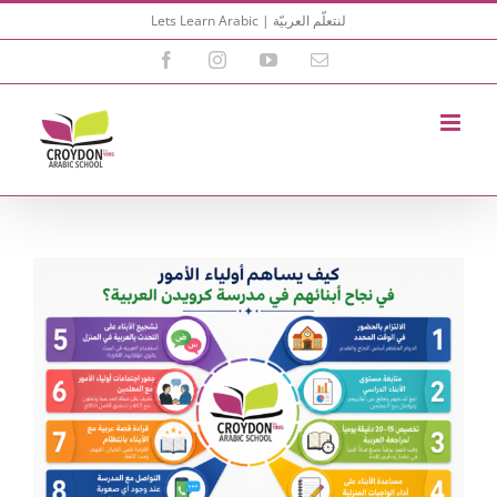
Skip
Lets Learn Arabic | لنتعلّم العربيّة
to
content
Facebook
Instagram
YouTube
Email
View
Larger
Image