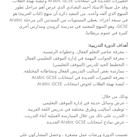
التغييرات الجديدة في امتحانات Arabic GCSE وكيفية تهيئة الطلاب.
وقد حل ضيفاً الاستاذ أحمد البغدادي الذي عرض أهم مراحل تطور
المنهج الذي ألفه وأعده. من المفيد ذكره أن منهج (كتاب العربية) هو
في سبعة أجزاء، يغطي المستويات من المبتدئين الى مرحلة Arabic
GCSE، وهو المنهج المعتمد في مدرسة كرويدن ومدارس أخرى
كثيرة في عموم بريطانيا،
أهداف الدورة التدريبية:
– معرفة عناصر التعلم الفعال، وخطواته الرئيسية.
– معرفة الجوانب المهمة في إدارة الموقف التعليمي الفعال
– التخطيط الجيد للدرس (الموقف التعليمي)
– ممارسة بعض أساليب التدريس الفعال ونشاطاته المختلفة.
– معرفة التغييرات الجديدة في امتحانات Arabic GCSE
– كيفية تهيئة الطلاب لخوض امتحانات Arabic GCSE
وذلك من خلال:
– عرض وسائل حديثة في إدارة الموقف التعليمي.
– توظيف أساليب وطرق مختلفة في تدريس اللغة العربية.
– التدرب على ذلك من خلال الممارسة العملية أثناء التدريب.
– عرض نماذج امتحانات Arabic GCSE الجديدة.
تضمنت الدورة ورشات عمل مصغرة ، وحصل المشاركون على