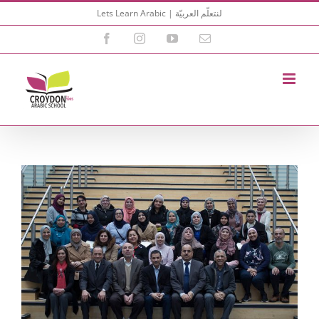
Skip
Lets Learn Arabic | لنتعلّم العربيّة
to
content
Facebook
Instagram
YouTube
Email
View
Larger
Image