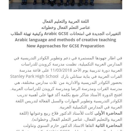
اللغة العربية والتعليم الفعال
عناصر التعلم الفعال وخطواته
التغييرات الجديدة في امتحانات Arabic GCSE وكيفية تهيئة الطلاب
Arabic language and methods of creative teaching
New Approaches for GCSE Preparation
في اطار جهودها المستمرة في دعم وتطوير الكوادر التدريسية في
المدارس العربية التكميلية، نظمت مدرسة كرويدن للدراسات
العربية دورة تدريبية يوم الأحد 11/03/2018 على قاعة مدرسة
الفرات العربية في بناية ستانلي بارك Stanley Park High School
بحضور الكوادر التدريسية والادارية من ثلاث مدارس مختلفة، هي
مدرسة الفرات ومدرسة الرضا ومدرسة كرويدن للدراسات العربية.
افتتح الدورة الأستاذ شاكر شبع بكلمة أكد فيها على أهمية تدريب
الكوادر التدريسية وتطوير المهارات والسبل الفعالة لتدريس اللغة
العربية في المدارس التكميلية العربية.
المحاضرة الأولى
كانت للأستاذ الدكتور فلاح ربيع وعنوانها (اللغة
العربية والتعليم الفعال، عناصر التعلم الفعال وخطواته).
المحاضرة الثانية
القاها الاستاذ الدكتور حازم السنوي وتناولت