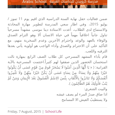
ضمن فعاليات حفل نهاية السنة الدراسية الذي اقيم يوم 11 تموز /
يوليو 2015، وفي اطار سعي المدرسة لتطوير مهارة المحادثة
والاستماع لدى الطلاب، أعدت الاستاذة دينا موسى مشهداً مسرحياً
تناول جانباً اخلاقياً مهماً في حياة الانسان ألا وهو التزام الصدق
والوفاء بالعهد والوعد واحترام الآخرين وعدم السخرية منهم، مع
التأكيد على أن الاحترام والصدق وأداء الواجب هو أولوية يأتي بعدها
الترفيه واللعب.
قام بأداء المشهد المسرحي كل طلاب الصف الرابع بمهارة نالت
استحسان الحضور الذين صفقوا لهم كثيراً. اختتمت المسرحية بالآية
القرانية: ( ﴿ يَا أَيُّهَا الَّذِينَ آَمَنُوا لَا يَسْخَرْ قَومٌ مِنْ قَوْمٍ عَسَى أَنْ يَكُونُوا
خَيْرًا مِنْهُمْ وَلَا نِسَاءٌ مِنْ نِسَاءٍ عَسَى أَنْ يَكُنَّ خَيْرًا مِنْهُنَّ وَلَا تَلْمِزُوا
أَنْفُسَكُمْ وَلَا تَنَابَزُوا بِالْأَلْقَابِ بِئْسَ الِاسْمُ الْفُسُوقُ بَعْدَ الْإِيمَانِ وَمَنْ لَمْ
يَتُبْ فَأُولَئِكَ هُمُ الظَّالِمُونَ ).
والبيت الشعري:
اذا ضاق صدرُ المرء لم يصف عيشه
ولا يستطيبُ العيش الا المسامح
Friday, 7 August, 2015
|
School Life