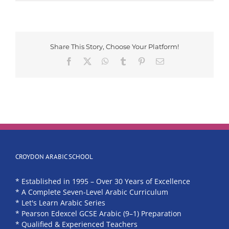
Share This Story, Choose Your Platform!
Facebook
X
WhatsApp
Tumblr
Pinterest
Email
CROYDON ARABIC SCHOOL
* Established in 1995 – Over 30 Years of Excellence
* A Complete Seven-Level Arabic Curriculum
* Let's Learn Arabic Series
* Pearson Edexcel GCSE Arabic (9–1) Preparation
* Qualified & Experienced Teachers