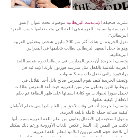
نشرت صحيفة
الإندبندنت البريطانية
موضوعا تحت عنوان “إنسوا
الفرنسية والصينية.. العربية هي اللغة التي يجب تعلمها حسب المعهد
البريطاني”.
تقول الجريدة إن هناك أكثر من 300 مليون شخص يتحدثون العربية
وهو ما جعل المعهد البريطاني يطالب بتعليمها في المدراس
البريطانية.
وتضيف الجريدة أن بعض المدارس في بريطانيا تقوم بتعليم اللغة
العربية للتلاميذ بالفعل مثل مدرسة هورتون بارك الإبتدائية في
برادفورد والتي تفعل ذلك منذ 3 سنوات.
وتصف الجريدة كيف يقوم المدرس صالح باتل أحد القلائل في
بريطانيا الذين يعملون مدرسين للعربية حيث أعد المدرس بطاقات
تحمل صورا لحيوانات مع كتابة اسمائها على ظهر البطاقة ثم يعلم
الاطفال كيفية نطقها.
وتضيف الجريدة أنه في وقت لاحق من العام الدراسي يتعلم الأطفال
كيفية صياغة جملة كاملة باللغة العربية.
وتقول الصحيفة إن الأطفال يعانون من تعلم اللغة العربية بسبب أنها
تكتب من اليمين إلى اليسار عكس اللغات الأوروبية ورغم ذلك يمكنك
أن تلاحظ حجم الحماس بين التلاميذ لتعلم اللغة العربية.