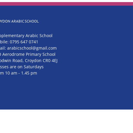
OYDON ARABIC SCHOOL
pplementary Arabic School
bile: 0795 647 0741
ail: arabicschool@gmail.com
O Aerodrome Primary School
odwin Road, Croydon CR0 4EJ
asses are on Saturdays
om 10 am - 1.45 pm