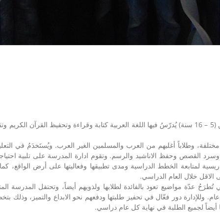
تلفة، وطلاباً أغلبهم من العرب والمسلمين الغير العرب. ويُستَخدَمُ في التع
رد القصص وحفظ الاناشيد والرسم. وتقوم ادارة المدرسة على تلبية احتياجا
لتدريسية لمتابعة الخطط الدراسية ومدى تطبيقها وفعاليتها على أرض الواقع، ك
ى الاقل خلال العام الدراسي.
رَحُ عدّة مواضيع تعود بالفائدة لطلابها ولذويهم أيضاً، وتحتفل المدرسة المتمث
ام. وللإدارة دور فعّال في تحفيز طلبتها ودفعهم نحو الابداع والتميز، وذلك بت
 أيضاً لجميع الطلبة في نهاية كل عام دراسي.