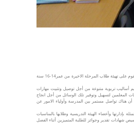
تضم مدرستنا حوالي سبعة صفوف لمراحل عمرية تبدأ من (5 – 16 سنة) يُدرّسُ فيها اللغة العربية كتابة وقراءة وتحفيظ القرآن الكريم وتقوم على تهيئة طلاب المرحلة الاخيرة من عمر14-16 سنة
ليم أساليب تربوية متنوعة من أجل توصيل وتثبيت مهارات
ت المعلمين لتسهيل وتوفير تلك الوسائل من أجل انجاح
ما أن هناك تواصل مستمر بين المدرسة وأولياء الامور عن
لة بإدارتها وأعضاء الهيئة التدريسية وطلابها بالمناسبات
خصيص شهادات تقدير وجوائز للطلبة المتميزين أثناء الفصل