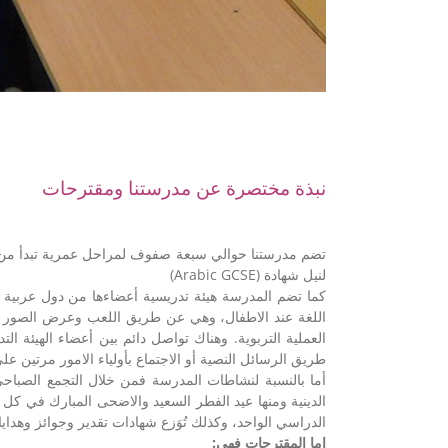
نبذة مختصرة عن مدرستنا ومقترحات
لنيل شهادة (Arabic GCSE)
كما تضم المدرسة هيئة تدريسية أعضاءها من دول عربية مخ
اللغة عند الاطفال، وهي عن طريق اللعب وعرض الصور وس
العملية التربوية. وهناك تواصل دائم بين أعضاء الهيئة ا
طريق الرسائل النصية أو الاجتماع بأولياء الامور مرتين عل
أما بالنسبة لنشاطات المدرسة فمن خلال التجمع الصباحي تُط
الدينية ومنها عيد الفطر السعيد والاضحى المبارك في كل ع
الدراسي الواحد، وكذلك تُوَزع شهادات تقدير وجوائز وهدايا
اما المقترحات فهي: