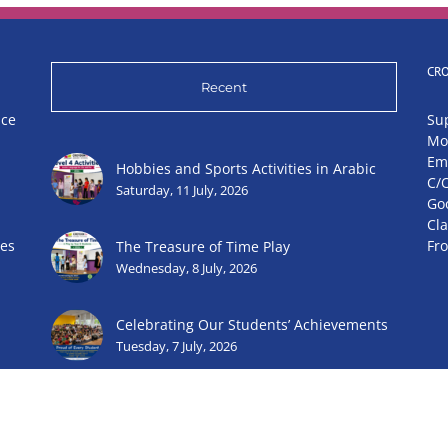
CR
Recent
nce
Su
Mo
Em
Hobbies and Sports Activities in Arabic
C/
Saturday, 11 July, 2026
Go
Cl
ies
Fr
The Treasure of Time Play
Wednesday, 8 July, 2026
Celebrating Our Students’ Achievements
Tuesday, 7 July, 2026