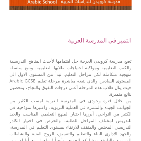
التميز في المدرسة العربية
تضع مدرسة كرويدن العربية جل اهتمامها لأحدث المناهج التدريسية
والكتب التعليمية ومواكبة احتياجات طلابها التعليمية. وتتبع سلسلة
منهجية متكاملة لكل مراحل التعليم. تبدأ من المستوى الاول الى
المستوى السادس والذي يتبعه مباشرة مرحلة تعليم Arabic GCSE
حيث ينال طلاب هذه المرحلة أعلى درجات التفوق والنجاح، وتحصيل
نتائج متميزة.
من خلال فترة وجودي في المدرسة العربية لمست الكثير من
الجوانب الجيدة والمثمرة في العملية التربوية، واعتبرها نموذجية في
الكثير من النواحي، أبرزها اختيار المنهج التعليمي المناسب والجيد
للتدريس لمختلف المراحل للطلبة، والحرص في اختيار الكادر
التدريسي المختص والمثقف للارتقاء بمستوى التعليم في المدرسة،
والجهد الاداري البناء والتنظيم والتنسيق، الروح الفنية والنشاطات
المتميزة والهادفة بمشاركة الجميع، وأيضاً التواصل مع أولياء امور