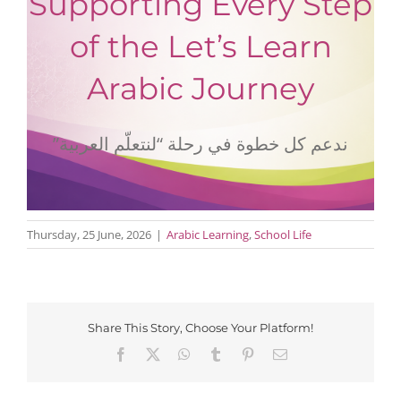
Supporting Every Step
of the Let’s Learn
Arabic Journey
ندعم كل خطوة في رحلة “لنتعلّم العربية”
Thursday, 25 June, 2026
|
Arabic Learning
,
School Life
Share This Story, Choose Your Platform!
Facebook
X
WhatsApp
Tumblr
Pinterest
Email