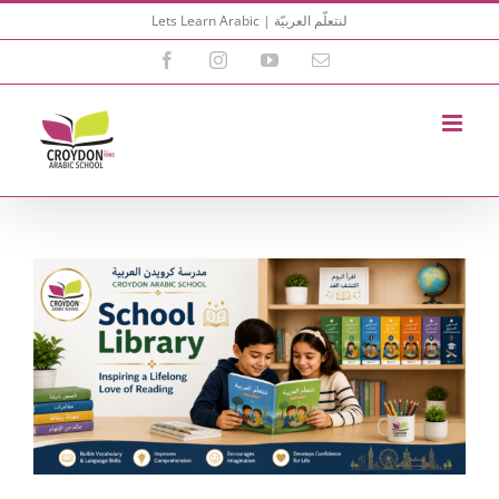
Skip
Lets Learn Arabic | لنتعلّم العربيّة
to
content
Facebook
Instagram
YouTube
Email
View
Larger
Image